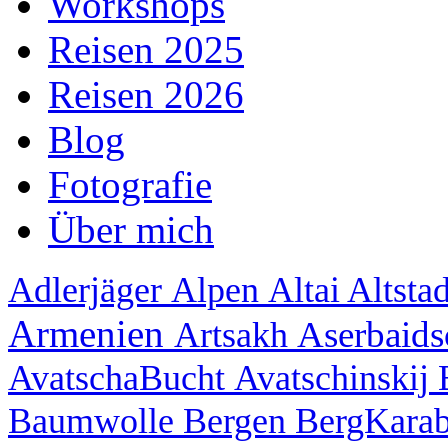
Workshops
Reisen 2025
Reisen 2026
Blog
Fotografie
Über mich
Adlerjäger
Alpen
Altai
Altsta
Armenien
Aserbaid
Artsakh
AvatschaBucht
Avatschinskij
Baumwolle
Bergen
BergKara