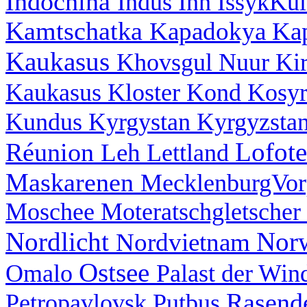
Indochina
Indus
Inn
IssykKu
Kamtschatka
Kapadokya
Ka
Kaukasus
Khovsgul Nuur
Ki
Kaukasus
Kloster
Kond
Kosy
Kundus
Kyrgystan
Kyrgyzsta
Lofot
Réunion
Leh
Lettland
Maskarenen
MecklenburgVo
Moschee
Moteratschgletscher
Nordlicht
Nor
Nordvietnam
Ostsee
Omalo
Palast der Wi
Rasend
Petropavlovsk
Putbus