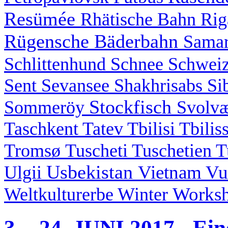
Resümée
Rhätische Bahn
Ri
Rügensche Bäderbahn
Sama
Schlittenhund
Schnee
Schwei
Sent
Sevansee
Shakhrisabs
Si
Stockfisch
Sommeröy
Svolv
Taschkent
Tatev
Tbilisi
Tbilis
Tromsø
Tuscheti
Tuschetien
T
Usbekistan
Vietnam
Vu
Ulgii
Works
Weltkulturerbe
Winter
3. - 24. JUNI 2017 - Ein