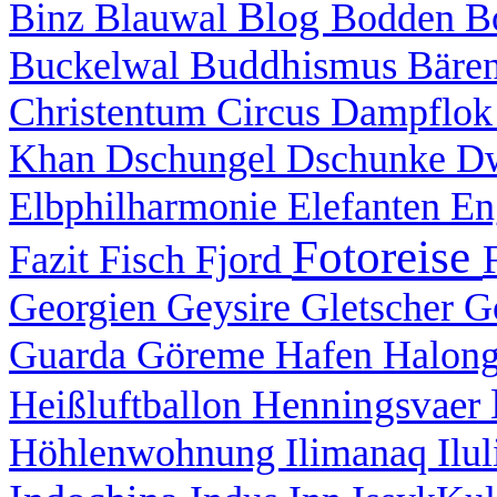
Blog
Binz
Blauwal
Bodden
B
Buddhismus
Buckelwal
Bäre
Christentum
Circus
Dampflo
Khan
Dschungel
Dschunke
D
Elbphilharmonie
Elefanten
En
Fotoreise
Fazit
Fisch
Fjord
Georgien
Geysire
Gletscher
G
Guarda
Göreme
Hafen
Halon
Henningsvaer
Heißluftballon
Höhlenwohnung
Ilimanaq
Ilu