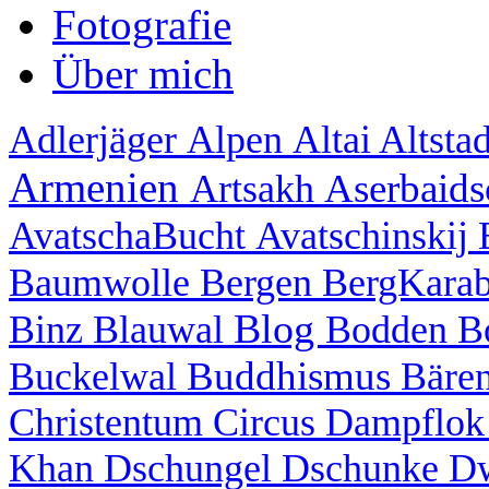
Fotografie
Über mich
Adlerjäger
Alpen
Altai
Altsta
Armenien
Aserbaid
Artsakh
AvatschaBucht
Avatschinskij
Baumwolle
Bergen
BergKara
Blog
Binz
Blauwal
Bodden
B
Buddhismus
Buckelwal
Bäre
Christentum
Circus
Dampflo
Khan
Dschungel
Dschunke
D