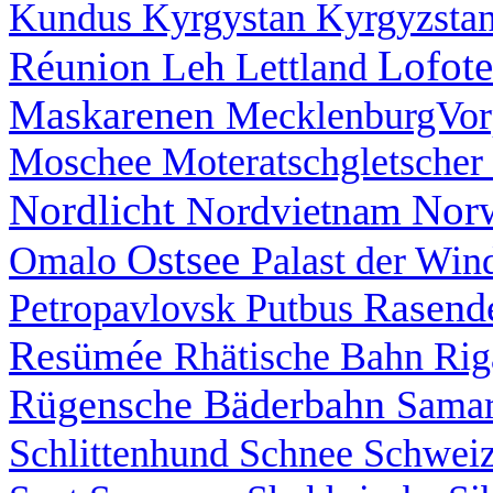
Kundus
Kyrgystan
Kyrgyzsta
Lofot
Réunion
Leh
Lettland
Maskarenen
MecklenburgVo
Moschee
Moteratschgletscher
Nordlicht
Nor
Nordvietnam
Ostsee
Omalo
Palast der Wi
Rasend
Petropavlovsk
Putbus
Resümée
Rhätische Bahn
Ri
Rügensche Bäderbahn
Sama
Schlittenhund
Schnee
Schwei