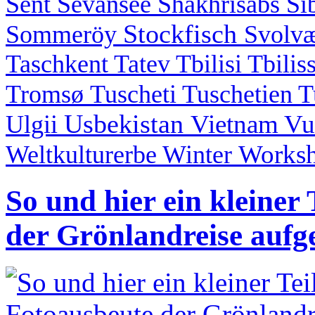
Sent
Sevansee
Shakhrisabs
Si
Stockfisch
Sommeröy
Svolv
Taschkent
Tatev
Tbilisi
Tbilis
Tromsø
Tuscheti
Tuschetien
T
Usbekistan
Vietnam
Vu
Ulgii
Works
Weltkulturerbe
Winter
So und hier ein kleiner
der Grönlandreise aufge