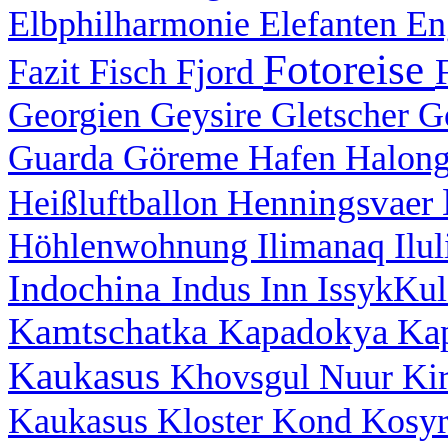
Elbphilharmonie
Elefanten
En
Fotoreise
Fazit
Fisch
Fjord
Georgien
Geysire
Gletscher
G
Guarda
Göreme
Hafen
Halon
Henningsvaer
Heißluftballon
Höhlenwohnung
Ilimanaq
Ilu
Indochina
Indus
Inn
IssykKu
Kamtschatka
Kapadokya
Ka
Kaukasus
Khovsgul Nuur
Ki
Kaukasus
Kloster
Kond
Kosy