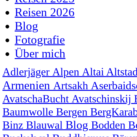
Reisen 2026
Blog
Fotografie
Über mich
Adlerjäger
Alpen
Altai
Altsta
Armenien
Aserbaid
Artsakh
AvatschaBucht
Avatschinskij
Baumwolle
Bergen
BergKara
Blog
Binz
Blauwal
Bodden
B