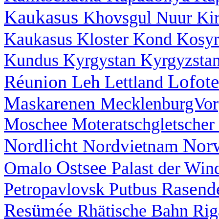
Kaukasus
Khovsgul Nuur
Ki
Kaukasus
Kloster
Kond
Kosy
Kundus
Kyrgystan
Kyrgyzsta
Lofot
Réunion
Leh
Lettland
Maskarenen
MecklenburgVo
Moschee
Moteratschgletscher
Nordlicht
Nor
Nordvietnam
Ostsee
Omalo
Palast der Wi
Rasend
Petropavlovsk
Putbus
Resümée
Rhätische Bahn
Ri