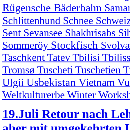
Rügensche Bäderbahn
Sama
Schlittenhund
Schnee
Schwei
Sent
Sevansee
Shakhrisabs
Si
Stockfisch
Sommeröy
Svolv
Taschkent
Tatev
Tbilisi
Tbilis
Tromsø
Tuscheti
Tuschetien
T
Usbekistan
Vietnam
Vu
Ulgii
Works
Weltkulturerbe
Winter
19.Juli Retour nach Leh
aber mit umgekehrten L