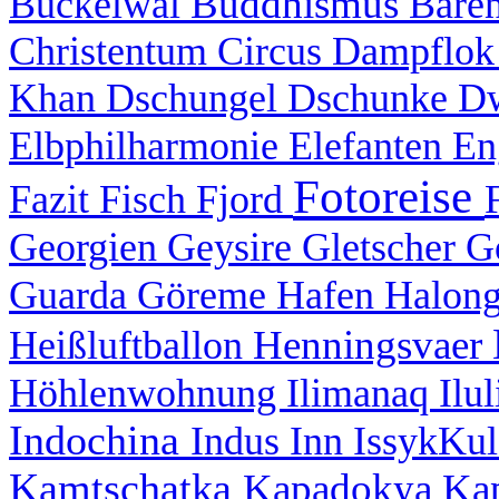
Buddhismus
Buckelwal
Bäre
Christentum
Circus
Dampflo
Khan
Dschungel
Dschunke
D
Elbphilharmonie
Elefanten
En
Fotoreise
Fazit
Fisch
Fjord
Georgien
Geysire
Gletscher
G
Guarda
Göreme
Hafen
Halon
Henningsvaer
Heißluftballon
Höhlenwohnung
Ilimanaq
Ilu
Indochina
Indus
Inn
IssykKu
Kamtschatka
Kapadokya
Ka