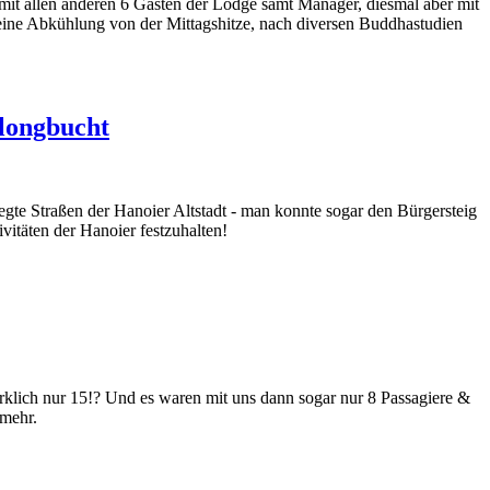
t allen anderen 6 Gästen der Lodge samt Manager, diesmal aber mit
ine Abkühlung von der Mittagshitze, nach diversen Buddhastudien
longbucht
te Straßen der Hanoier Altstadt - man konnte sogar den Bürgersteig
vitäten der Hanoier festzuhalten!
klich nur 15!? Und es waren mit uns dann sogar nur 8 Passagiere &
 mehr.