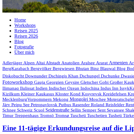
Home
Workshops
Reisen 2025
Reisen 2026
Blog
Fotografie
Über mich
Armenien
Adlerjäger
Alpen
Altai
Altstadt
Anatolien
Aralsee
Ararat
Ar
Bhutan
Blog
BergKarabach
Bergvölker
Bergwiesen
Binz
Blauwal
Bo
Diskobucht
Downunder
Dschingis Khan
Dschungel
Dschunke
Dwasi
Fotoworkshop
Gauja
Georgien
Geysire
Gletscher
Gobi
Großer Kau
Indien
Indischer Ozean
Indochina
Ilimanaq
Ilulissat
Indus
Inn
IssykK
Kr
Kizilkum
Kleiner Kaukasus
Kloster
Kond
Kosyrevsk
Kreidefelsen
Mongolei
MecklenburgVorpommern
Mekong
Moschee
Moteratschgle
Rasender Roland
Järv
Peipu See
Petropavlovsk
Putbus
Reisfelder
Rent
Seidenstraße
Schnee
Schweiz
Scuol
Sellin
Semper
Sent
Sevansee
Shak
Timur
Treppenhaus
Tromsö
Tromsø
Tuscheti
Tuschetien
Tusheti
Türk
Eine 11-tägige Erkundungsreise auf die Li