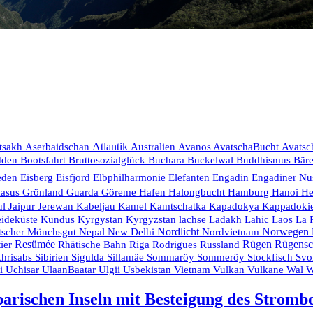
Aserbaidschan
Atlantik
tsakh
Australien
Avanos
AvatschaBucht
Avatsc
Bruttosozialglück
dden
Bootsfahrt
Buchara
Buckelwal
Buddhismus
Bär
eden
Eisberg
Eisfjord
Elbphilharmonie
Elefanten
Engadin
Engadiner Nu
Hanoi
kasus
Grönland
Guarda
Göreme
Hafen
Halongbucht
Hamburg
He
Kamtschatka
ul
Jaipur
Jerewan
Kabeljau
Kamel
Kapadokya
Kappadoki
eideküste
Ladakh
La 
Kundus
Kyrgystan
Kyrgyzstan
lachse
Lahic
Laos
Nordlicht
Nordvietnam
Norwegen
tscher
Mönchsgut
Nepal
New Delhi
Resümée
Rodrigues
Russland
Rügen
Rügensc
ier
Rhätische Bahn
Riga
Stockfisch
hrisabs
Sibirien
Sigulda
Sillamäe
Sommaröy
Sommeröy
Svo
Usbekistan
Vietnam
Vulkan
ei
Uchisar
UlaanBaatar
Ulgii
Vulkane
Wal
W
parischen Inseln mit Besteigung des Strom