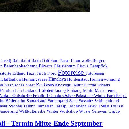
hinskij
Bahnfahrt
Baku
Baltikum
Basar
Baumwolle
Bergen
en
Bärenbeobachtung
Büvetta
Christentum
Circus
Dampflok
Fotoreise
sstorte
Estland
Fazit
Fisch
Fjord
Fotoreisen
Himalaya
ißluftballon
Henningsvaer
Höhlenstadt
Höhlenwohnung
Kaukasus
en
Kaspisches Meer
Khovsgul Nuur
Kirche StNairs
Réunion
Lofoten
Maskarenen
Leh
Lettland
Luang Prabang
Markt
Ostsee
Nukus
Ohlsdorfer Friedhof
Omalo
Palast der Winde
Paro
Peipsi
he Bäderbahn
Samarkand
Samarqand
Sapa
Sassnitz
Schlittenhund
lvær
Sydney
Tallinn
Tamerlan
Tarasp
Taschkent
Tatev
Tbilisi
Tbilissi
anderung
Weltkulturerbe
Winter
Workshop
Wüste
Yerewan
Ürgüp
boli - Termin Mitte-Ende September