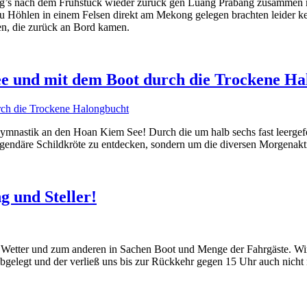
g’s nach dem Frühstück wieder zurück gen Luang Prabang zusammen mi
 Höhlen in einem Felsen direkt am Mekong gelegen brachten leider ke
zten, die zurück an Bord kamen.
e und mit dem Boot durch die Trockene Ha
mnastik an den Hoan Kiem See! Durch die um halb sechs fast leergefeg
egendäre Schildkröte zu entdecken, sondern um die diversen Morgenakti
g und Steller!
 Wetter und zum anderen in Sachen Boot und Menge der Fahrgäste. Wir
gelegt und der verließ uns bis zur Rückkehr gegen 15 Uhr auch nicht