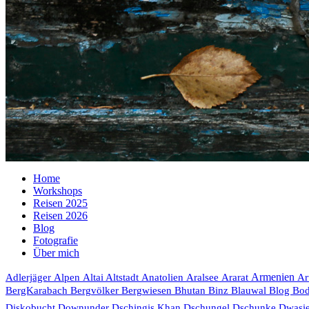
Home
Workshops
Reisen 2025
Reisen 2026
Blog
Fotografie
Über mich
Armenien
Adlerjäger
Alpen
Altai
Altstadt
Anatolien
Aralsee
Ararat
Ar
Bhutan
Blog
BergKarabach
Bergvölker
Bergwiesen
Binz
Blauwal
Bo
Diskobucht
Downunder
Dschingis Khan
Dschungel
Dschunke
Dwasi