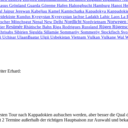
Hanoi
kasus
Grönland
Guarda
Göreme
Hafen
Halongbucht
Hamburg
He
Kamtschatka
ul
Jaipur
Jerewan
Kabeljau
Kamel
Kapadokya
Kappadoki
eideküste
Ladakh
La 
Kundus
Kyrgystan
Kyrgyzstan
lachse
Lahic
Laos
Nordlicht
Nordvietnam
Norwegen
tscher
Mönchsgut
Nepal
New Delhi
Resümée
Rodrigues
Russland
Rügen
Rügensc
ier
Rhätische Bahn
Riga
Stockfisch
hrisabs
Sibirien
Sigulda
Sillamäe
Sommaröy
Sommeröy
Svo
Usbekistan
Vietnam
Vulkan
ei
Uchisar
UlaanBaatar
Ulgii
Vulkane
Wal
W
ter Erhard:
 ersten Tour nach Kappadokien aufsuchen werden, aber besser die Qual d
zt 2 Termine außerhalb der richtigen Hauptsaison zur Auswahl und beka