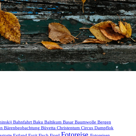
hinskij
Bahnfahrt
Baku
Baltikum
Basar
Baumwolle
Bergen
en
Bärenbeobachtung
Büvetta
Christentum
Circus
Dampflok
Fotoreise
sstorte
Estland
Fazit
Fisch
Fjord
Fotoreisen