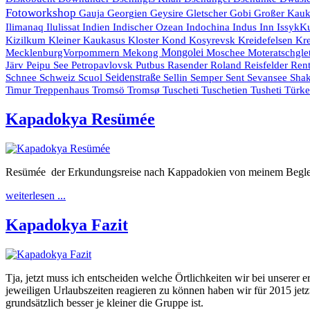
Fotoworkshop
Gauja
Georgien
Geysire
Gletscher
Gobi
Großer Kau
Indien
Indischer Ozean
Indochina
Ilimanaq
Ilulissat
Indus
Inn
IssykK
Kr
Kizilkum
Kleiner Kaukasus
Kloster
Kond
Kosyrevsk
Kreidefelsen
Mongolei
MecklenburgVorpommern
Mekong
Moschee
Moteratschgle
Rasender Roland
Järv
Peipu See
Petropavlovsk
Putbus
Reisfelder
Rent
Seidenstraße
Schnee
Schweiz
Scuol
Sellin
Semper
Sent
Sevansee
Shak
Timur
Treppenhaus
Tromsö
Tromsø
Tuscheti
Tuschetien
Tusheti
Türk
Kapadokya Resümée
Resümée der Erkundungsreise nach Kappadokien von meinem Beglei
weiterlesen ...
Kapadokya Fazit
Tja, jetzt muss ich entscheiden welche Örtlichkeiten wir bei unserer
jeweiligen Urlaubszeiten reagieren zu können haben wir für 2015 jet
grundsätzlich besser je kleiner die Gruppe ist.