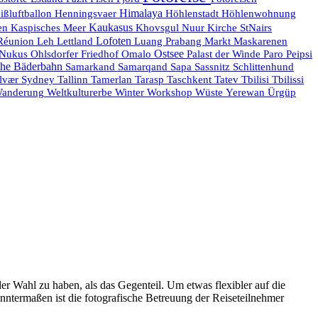
Himalaya
ißluftballon
Henningsvaer
Höhlenstadt
Höhlenwohnung
Kaukasus
en
Kaspisches Meer
Khovsgul Nuur
Kirche StNairs
Réunion
Lofoten
Maskarenen
Leh
Lettland
Luang Prabang
Markt
Ostsee
Nukus
Ohlsdorfer Friedhof
Omalo
Palast der Winde
Paro
Peipsi
he Bäderbahn
Samarkand
Samarqand
Sapa
Sassnitz
Schlittenhund
lvær
Sydney
Tallinn
Tamerlan
Tarasp
Taschkent
Tatev
Tbilisi
Tbilissi
anderung
Weltkulturerbe
Winter
Workshop
Wüste
Yerewan
Ürgüp
er Wahl zu haben, als das Gegenteil. Um etwas flexibler auf die
nntermaßen ist die fotografische Betreuung der Reiseteilnehmer