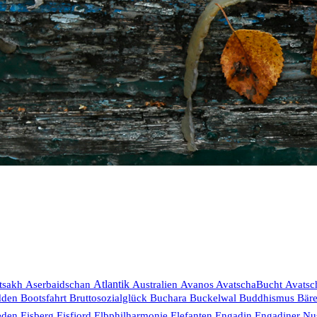
Aserbaidschan
Atlantik
tsakh
Australien
Avanos
AvatschaBucht
Avatsc
Bruttosozialglück
dden
Bootsfahrt
Buchara
Buckelwal
Buddhismus
Bär
eden
Eisberg
Eisfjord
Elbphilharmonie
Elefanten
Engadin
Engadiner Nu